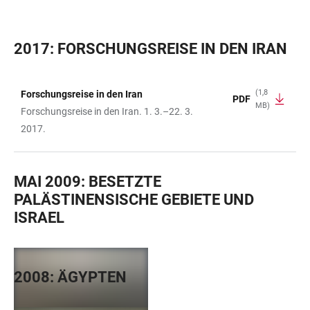
2017: FORSCHUNGSREISE IN DEN IRAN
(1,8
Forschungsreise in den Iran
PDF
MB)
TABELLE
Forschungsreise in den Iran. 1. 3.–22. 3.
2017.
MAI 2009: BESETZTE
PALÄSTINENSISCHE GEBIETE UND
ISRAEL
2008: ÄGYPTEN
+
5