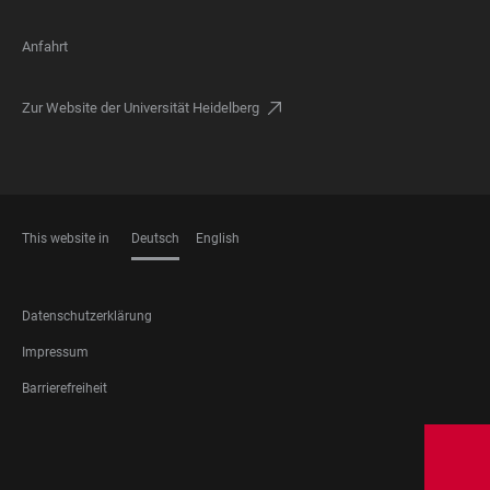
Anfahrt
Zur Website der Universität Heidelberg
This website in
Deutsch
English
SPRACHEN
FOOTER
Datenschutzerklärung
LEGAL
Impressum
Barrierefreiheit
FOOTER
SOCIAL