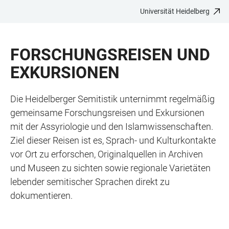
Universität Heidelberg
ZUM
HAUPTNAVIGATION
WEBSEITENSUCHE
LINKS
HAUPTINHALT
ÖFFNEN
ÖFFNEN
ZUR
FORSCHUNGSREISEN UND
BARRIEREFREIHEIT
EXKURSIONEN
Die Heidelberger Semitistik unternimmt regelmäßig
gemeinsame Forschungsreisen und Exkursionen
mit der Assyriologie und den Islamwissenschaften.
Ziel dieser Reisen ist es, Sprach- und Kulturkontakte
vor Ort zu erforschen, Originalquellen in Archiven
und Museen zu sichten sowie regionale Varietäten
lebender semitischer Sprachen direkt zu
dokumentieren.