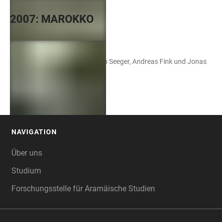
2007: MAROKKO
+
17
Bilder von Christine Kilian, Ulrich Seeger, Andreas Fink und Jonas
+
14
Buchholz.
NAVIGATION
FOOTER
Über uns
Studium
Forschungsstelle für Aramäische Studien