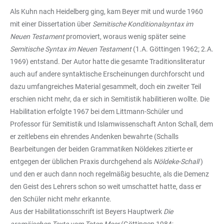
Als Kuhn nach Heidelberg ging, kam Beyer mit und wurde 1960
mit einer Dissertation über
Semitische Konditionalsyntax im
Neuen Testament
promoviert, woraus wenig später seine
Semitische Syntax im Neuen Testament
(1.A. Göttingen 1962; 2.A.
1969) entstand. Der Autor hatte die gesamte Traditionsliteratur
auch auf andere syntaktische Erscheinungen durchforscht und
dazu umfangreiches Material gesammelt, doch ein zweiter Teil
erschien nicht mehr, da er sich in Semitistik habilitieren wollte. Die
Habilitation erfolgte 1967 bei dem Littmann-Schüler und
Professor für Semitistik und Islamwissenschaft Anton Schall, dem
er zeitlebens ein ehrendes Andenken bewahrte (Schalls
Bearbeitungen der beiden Grammatiken Nöldekes zitierte er
entgegen der üblichen Praxis durchgehend als
Nöldeke-Schall
)
und den er auch dann noch regelmäßig besuchte, als die Demenz
den Geist des Lehrers schon so weit umschattet hatte, dass er
den Schüler nicht mehr erkannte.
Aus der Habilitationsschrift ist Beyers Hauptwerk
Die
aramäischen Texte vom Toten Meer
(Göttingen 1984;