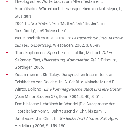
Theologisches Wörterbuch zum Alten Testament.
Aramäisches Wörterbuch, herausgegeben von Kottsieper, I.,
Stuttgart
2001 ff.: ʾab "Vater", ʾem "Mutter", ʾaḥ "Bruder", ʾmn
"beständig", 'nāš "Menschen".
'Neue Inschriften aus Hatra.' In:
Festschrift für Otto Jastrow
zum 60. Geburtstag.
Wiesbaden, 2002, S. 85-89.
'Transkription des Syrischen.' In: Lattke, Michael.
Oden
Salomos. Text, Übersetzung, Kommentar. Teil 3:
Fribourg,
Göttingen 2005.
Zusammen mit Sh. Talay: 'Die syrischen Inschriften der
Felskirchen von Doliche.' In: A. Schütte-Maischatz und E.
Winter, Doliche -
Eine kommagenische Stadt und ihre Götter
(Asia Minor Studien 52), Bonn 2004, S. 40, S. 51f.
'Das biblische Hebräisch im Wandel [Die Aussprache des
Hebräischen vom 3. Jahrtausend v. Chr. bis zum 1.
Jahrtausend n. Chr.].' In:
Gedenkschrift Aharon R.E. Agus,
Heidelberg 2006, S. 159-180.