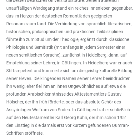
die besten deutschen Universitätsstädte. Seinem äußerlich
unauffälligen Werdegang stand ein reiches Innenleben gegenüber,
das im Herzen der deutschen Romantik den geeigneten
Resonanzraum fand. Die Verbindung von sprachlich-literarischen,
historischen, philosophischen und praktischen Teildisziplinen
führte ihn zum Studium der Theologie, ergänzt durch Klassische
Philologie und Semitistik (mit anfangs in jedem Semester einer
neuen semitischen Sprache), zunächst in Heidelberg, dann, auf
Empfehlung seiner Lehrer, in Göttingen. In Heidelberg war er auch
Stiftsrepetent und kümmerte sich um die geistig-kulturelle Bildung
seiner Eleven. Die klingenden Namen seiner Lehrer beeindruckten
ihn wenig, eher fiel ihm an ihnen Ungewöhnliches auf: etwa die
profunden Arabischkenntnisse des Alttestamentlers Gustav
Hölscher, der ihn früh förderte, oder das absolute Gehör des
Assyriologen Wolfram von Soden. In Göttingen traf er schließlich
auf den Neutestamentler Karl Georg Kuhn, der ihm schon 1951
den Einstieg in die damals erst vor kurzem gefundenen Qumran-
Schriften eröffnete.