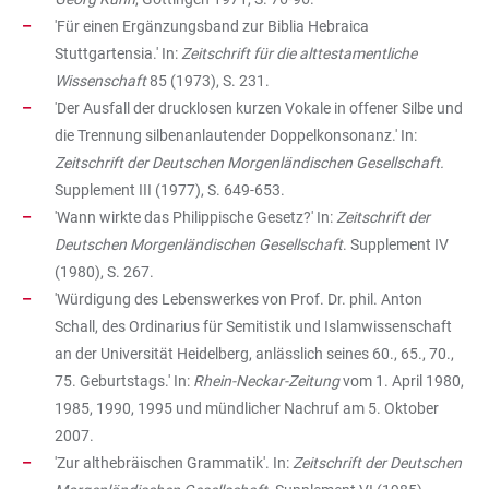
'Für einen Ergänzungsband zur Biblia Hebraica
Stuttgartensia.' In:
Zeitschrift für die alttestamentliche
Wissenschaft
85 (1973), S. 231.
'Der Ausfall der drucklosen kurzen Vokale in offener Silbe und
die Trennung silbenanlautender Doppelkonsonanz.' In:
Zeitschrift der Deutschen Morgenländischen Gesellschaft.
Supplement III (1977), S. 649-653.
'Wann wirkte das Philippische Gesetz?' In:
Zeitschrift der
Deutschen Morgenländischen Gesellschaft
. Supplement IV
(1980), S. 267.
'Würdigung des Lebenswerkes von Prof. Dr. phil. Anton
Schall, des Ordinarius für Semitistik und Islamwissenschaft
an der Universität Heidelberg, anlässlich seines 60., 65., 70.,
75. Geburtstags.' In:
Rhein-Neckar-Zeitung
vom 1. April 1980,
1985, 1990, 1995 und mündlicher Nachruf am 5. Oktober
2007.
'Zur althebräischen Grammatik'. In:
Zeitschrift der Deutschen