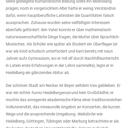
Seine gediegene humanistische Bildung sollte ihn lebenslang
prägen; noch in vorgerücktem Alter hatte er wenig Verständnis
dafür, wenn hauptberufliche Latinisten die Quantitäten falsch
aussprachen. Zuhause wurden seine vielfältigen Interessen
ebenfalls gefördert: den Vater konnte er über mathematisch-
naturwissenschaftliche Dinge fragen, die Mutter über Sprachlich-
Musisches. Als Schüler wie später als Student ein
Überflieger
(er
war als Kind schulisch unterfordert und kam bereits mit neun
Jahren aufs Gymnasium, wo er mit elf durch Nachhilfeunterricht
in Latein erste Erfahrungen in der Lehre sammelte), legte er in
Heidelberg ein glänzendes Abitur ab.
Der schönen Stadt am Neckar ist Beyer seitdem treu geblieben. Er
war ein echter
homo Heidelbergensis
und kein Großstädter, er
mochte das anregende akademische Klima einer traditionsreichen
Volluniversität, das niveauvolle Angebot an Konzerten, die kurzen
Wege und die ansprechende Umgebung:
Weltdörfer
wie
Heidelberg, Göttingen, Tübingen oder Marburg betrachtete er als