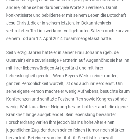
andere, ohne selber darüber viele Worte zu verlieren. Damit
konkretisierte und bebilderte er mit seinem Leben die Botschaft
Jesu Christi, die er in seinem letzten, im Bekanntenkreis
verbreiteten Text in zwei kunstvoll gebauten Sätzen noch kurz vor
seinem Tod am 12. April 2014 zusammengefasst hatte.
Seit vierzig Jahren hatte er in seiner Frau Johanna (geb. de
Quervain) eine zuverlässige Partnerin auf Augenhöhe; sie hat ihn
mit ihrer liebenswürdigen Art gestärkt und mit ihrer
Lebensklugheit geerdet. Wenn Beyers Werk in einer runden,
ganzen Persönlichkeit wurzelt, ist das auch ihr Verdienst. Um
seine eigene Person machte er wenig Aufhebens, besuchte kaum
Konferenzen und schätzte Festschriften sowie Kongressbände
wenig. Wohl aus dieser Neigung heraus hatte er auch die eigene
Krankheit lange ausgeblendet. Sein lebenslang bewahrter
Forscherdrang verlieh ihm jedoch bis ins hohe Alter einen
jugendlichen Zug, der durch seinen feinen Humor noch stärker
hervortrat. Bei einem vom Institut für Semitistik liebevoll