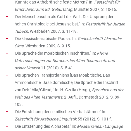
'Kannte das Althebräische feste Metren?' In:
Festschrift für
Ernst Jenni zum 80. Geburtstag,
Münster 2007, S. 10-16.
'Der Menschensohn als Gott der Welt. Der Ursprung der
hohen Christologie bei Jesus selbst.' In:
Festschrift für Jürgen
Tubach,
Wiesbaden 2007, S. 11-19.
'Die klassisch-arabische Pausa.' In:
Gedenkschrift Alexander
Sima,
Wiesbaden 2009, S. 9-15.
'Die Sprache der moabitischen Inschriften.' In:
Kleine
Untersuchungen zur Sprache des Alten Testaments und
seiner Umwelt
11 (2010), S. 5-41.
'Die Sprachen Transjordaniens [Das Moabitische, Das
Ammonitische, Das Edomitische, Die Sprache der Inschrift
von Deir ʿAlla/Gilead].' In: H. Gzella (Hrsg.),
Sprachen aus der
Welt des Alten Testaments
, 2. Aufl., Darmstadt 2012, S. 89-
103.
'Die Entstehung der semitischen Verbalstämme.' In:
Zeitschrift für Arabische Linguistik
55 (2012), S. 101 f.
'Die Entstehung des Alphabets.' In:
Mediterranean Language