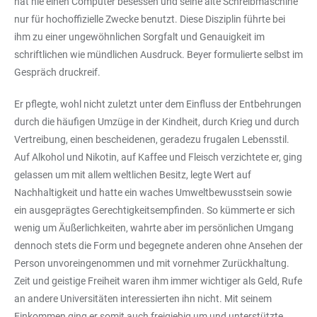
hat nie einen Computer besessen und seine alte Schreibmaschine
nur für hochoffizielle Zwecke benutzt. Diese Disziplin führte bei
ihm zu einer ungewöhnlichen Sorgfalt und Genauigkeit im
schriftlichen wie mündlichen Ausdruck. Beyer formulierte selbst im
Gespräch druckreif.
Er pflegte, wohl nicht zuletzt unter dem Einfluss der Entbehrungen
durch die häufigen Umzüge in der Kindheit, durch Krieg und durch
Vertreibung, einen bescheidenen, geradezu frugalen Lebensstil.
Auf Alkohol und Nikotin, auf Kaffee und Fleisch verzichtete er, ging
gelassen um mit allem weltlichen Besitz, legte Wert auf
Nachhaltigkeit und hatte ein waches Umweltbewusstsein sowie
ein ausgeprägtes Gerechtigkeitsempfinden. So kümmerte er sich
wenig um Äußerlichkeiten, wahrte aber im persönlichen Umgang
dennoch stets die Form und begegnete anderen ohne Ansehen der
Person unvoreingenommen und mit vornehmer Zurückhaltung.
Zeit und geistige Freiheit waren ihm immer wichtiger als Geld, Rufe
an andere Universitäten interessierten ihn nicht. Mit seinem
Einkommen ging er somit auch freigiebig um und unterstützte