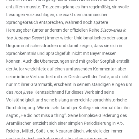
entziffern musste. Trotzdem gelang es ihm regelmäßig, sinnvolle
Lesungen vorzuschlagen, die exakt dem aramäischen
Sprachgebrauch entsprechen, während noch spätere
Herausgeber (unter anderem der offiziellen Reihe
Discoveries in
the Judaean Desert
) immer wieder Unidiomatisches oder sogar
Ungrammatisches drucken und damit zeigen, dass sie sich in
Sprachkenntnis und Sprachgefühl nicht mit Beyer messen
können. Auch die Übersetzungen sind mit großer Sorgfalt erstellt;
der Autor verzichtete auf einen umfassenden Kommentar, aber
seine intime Vertrautheit mit der Geisteswelt der Texte, und nicht
nur mit ihrer Grammatik, erscheint in seinem ständigen Ringen um
das
mot juste.
Kennzeichnend für dieses Werk sind seine
Vollständigkeit und seine bislang unerreichte sprachhistorische
Durchdringung. Wie ein sehr kundiger Kollege mir einmal über ihn
sagte: „He did not miss a thing“. Seine komplexe Gliederung des
Aramäischen entzieht sich einer simplen Periodisierung in Alt-,
Reichs-, Mittel-, Spät- und Neuaramäisch, wie sie leider immer
noch unkritisch vertreten wird, aber ohne eine genaue