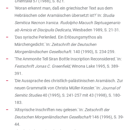
Orientalia
57 (1988), S. 82 f.
'Woran erkennt man, daß ein griechischer Text aus dem
Hebräischen oder Aramäischen übersetzt ist?' In:
Studia
Semitica Necnon Iranica. Rudolpho Macuch Septuagenario
ab Amicis et Discipulis Dedicata,
Wiesbaden 1989, S. 21-31.
'Das syrische Perlenlied. Ein Erlösungsmythos als
Märchengedicht.' In:
Zeitschrift der Deutschen
Morgenländischen Gesellschaft.
140 (1990), S. 234-259.
'The Ammonite Tell Siran Bottle Inscription Reconsidered.' In:
Festschrift Jonas C. Greenfield,
Winona Lake 1995, S. 389-
391.
'Die Aussprache des christlich-palästinischen Aramäisch. Zur
neuen Grammatik von Christa Müller-Kessler.' In:
Journal of
Semitic Studies
40 (1995), S. 241-257 mit 43 (1998), S. 180-
183.
'Altsyrische Inschriften neu gelesen.' In:
Zeitschrift der
Deutschen Morgenländischen Gesellschaft
146 (1996), S. 39-
44.