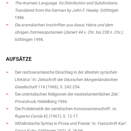
The Aramaic Language. Its Distribution and Subdivisions.
Translated from the German by John F. Healey
. Göttingen
1986.
Die aramäischen Inschriften aus Assur, Hatra und dem
übrigen Ostmesopotamien (datiert 44 v. Chr. bis 238 n. Chr.).
Göttingen 1998.
AUFSÄTZE
'Der reichsaramäische Einschlag in der ältesten syrischen
Literatur.' In:
Zeitschrift der Deutschen Morgenländischen
Gesellschaft
116 (1966), S. 242-254.
'Die orientalischen Religionen der neutestamentlichen Zeit.'
Privatdruck
, Heidelberg 1966.
'Die Problematik der semitischen Konsonantenschrift'. In:
Ruperto-Carola
42 (1967), S. 12-17.
'Althebräische Syntax in Prosa und Poesie.' In:
Festschrift Karl
Georg Kuhn
, Göttingen 1971, S. 76-96.