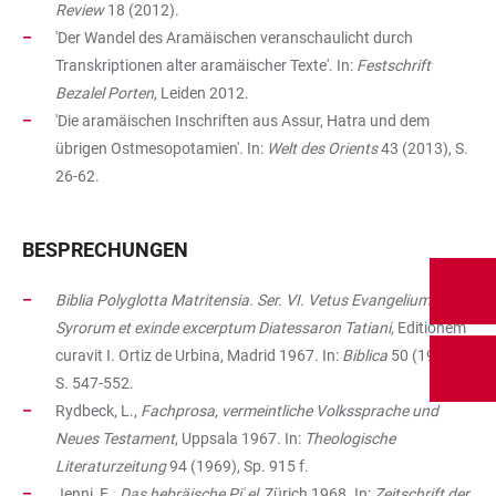
Review
18 (2012).
'Der Wandel des Aramäischen veranschaulicht durch
Transkriptionen alter aramäischer Texte'. In:
Festschrift
Bezalel Porten
, Leiden 2012.
'Die aramäischen Inschriften aus Assur, Hatra und dem
übrigen Ostmesopotamien'. In:
Welt des Orients
43 (2013), S.
26-62.
BESPRECHUNGEN
Biblia Polyglotta Matritensia. Ser. VI. Vetus Evangelium
Syrorum et exinde excerptum Diatessaron Tatiani,
Editionem
curavit I. Ortiz de Urbina, Madrid 1967. In:
Biblica
50 (1969),
S. 547-552.
Rydbeck, L.,
Fachprosa, vermeintliche Volkssprache und
Neues Testament
, Uppsala 1967. In:
Theologische
Literaturzeitung
94 (1969), Sp. 915 f.
Jenni, E.,
Das hebräische Piʿel,
Zürich 1968. In:
Zeitschrift der