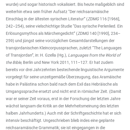
wurde) und sogar historisch vokalisiert. Bis heute maßgeblich sind
weiterhin etwa sein früher Aufsatz “Der reichsaramäische
Einschlag in der ältesten syrischen Literatur” (
ZDMG
116 [1966],
242–254), seine vielschichtige Studie “Das syrische Perlenlied. Ein
Erlösungsmythos als Märchengedicht” (
ZDMG
140 [1990], 234–
259) und jüngst seine vorzüglichen Gesamtdarstellungen der
transjordanischen Kleincorpussprachen, zuletzt “The Languages
of Transjordan”, in: H. Gzella (Hg.),
Languages from the World of
the Bible,
Berlin und New York 2011, 111–127. Er hat zudem
bereits vor drei Jahrzehnten bestechende linguistische Argumente
vorgelegt für seine unzeitgemäße Überzeugung, das Aramäische
habe in Palästina schon bald nach dem Exil das Hebräische als
Umgangssprache ersetzt und nicht erst in römischer Zeit. (Damit
war er seiner Zeit voraus, erst in der Forschung der letzten Jahre
wächst langsam die Kritik an der Mehrheitsmeinung des letzten
halben Jahrhunderts.) Auch mit der Schriftgeschichte hat er sich
intensiv beschäftigt. Ungeschrieben blieb indes eine geplante
reichsaramäische Grammatik; sie ist eingegangen in die