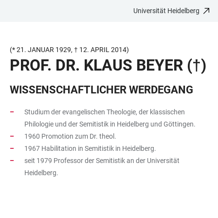
Universität Heidelberg
ZUM
HAUPTNAVIGATION
WEBSEITENSUCHE
LINKS
HAUPTINHALT
ÖFFNEN
ÖFFNEN
ZUR
BARRIEREFREIHEIT
(* 21. JANUAR 1929, † 12. APRIL 2014)
PROF. DR. KLAUS BEYER (†)
WISSENSCHAFTLICHER WERDEGANG
Studium der evangelischen Theologie, der klassischen
Philologie und der Semitistik in Heidelberg und Göttingen.
1960 Promotion zum Dr. theol.
1967 Habilitation in Semitistik in Heidelberg.
seit 1979 Professor der Semitistik an der Universität
Heidelberg.