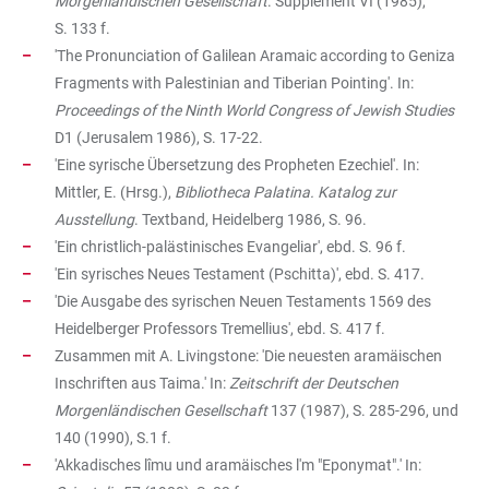
Morgenländischen Gesellschaft
. Supplement VI (1985),
S. 133 f.
'The Pronunciation of Galilean Aramaic according to Geniza
Fragments with Palestinian and Tiberian Pointing'. In:
Proceedings of the Ninth World Congress of Jewish Studies
D1 (Jerusalem 1986), S. 17-22.
'Eine syrische Übersetzung des Propheten Ezechiel'. In:
Mittler, E. (Hrsg.),
Bibliotheca Palatina. Katalog zur
Ausstellung
. Textband, Heidelberg 1986, S. 96.
'Ein christlich-palästinisches Evangeliar', ebd. S. 96 f.
'Ein syrisches Neues Testament (Pschitta)', ebd. S. 417.
'Die Ausgabe des syrischen Neuen Testaments 1569 des
Heidelberger Professors Tremellius', ebd. S. 417 f.
Zusammen mit A. Livingstone: 'Die neuesten aramäischen
Inschriften aus Taima.' In:
Zeitschrift der Deutschen
Morgenländischen Gesellschaft
137 (1987), S. 285-296, und
140 (1990), S.1 f.
'Akkadisches lîmu und aramäisches l'm "Eponymat".' In: